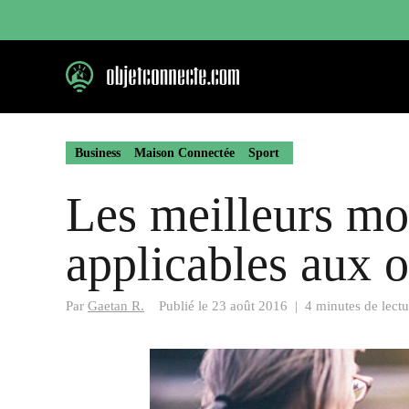
Aller
au
contenu
Business
Maison Connectée
Sport
Les meilleurs m
applicables aux o
Par
Gaetan R.
Publié le
23 août 2016
|
4 minutes de lectu