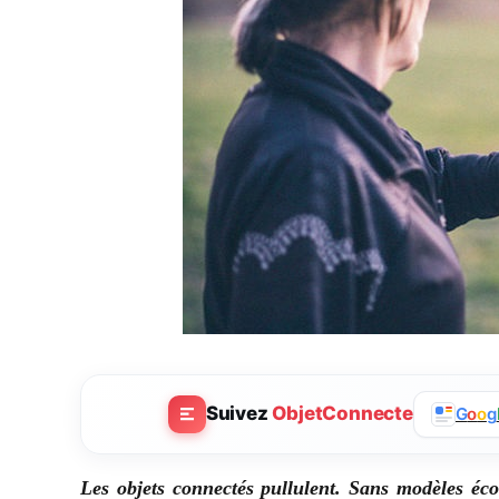
Suivez
ObjetConnecte
G
o
o
g
Les objets connectés pullulent. Sans modèles éco