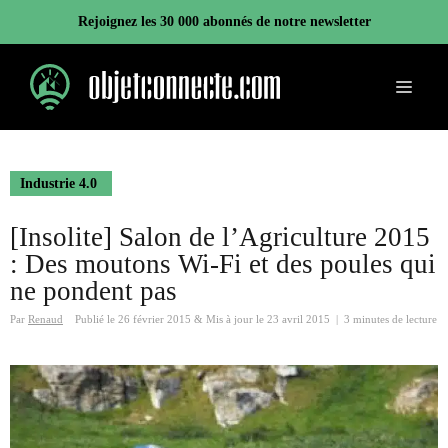
Aller
Rejoignez les 30 000 abonnés de notre newsletter
au
contenu
Menu
Industrie 4.0
[Insolite] Salon de l’Agriculture 2015
: Des moutons Wi-Fi et des poules qui
ne pondent pas
Par
Renaud
Publié le
26 février 2015
&
Mis à jour le
23 avril 2015
|
3 minutes de lecture