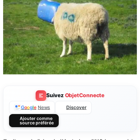
Suivez
ObjetConnecte
Discover
G
o
o
g
l
e
News
Ajouter comme
source préférée