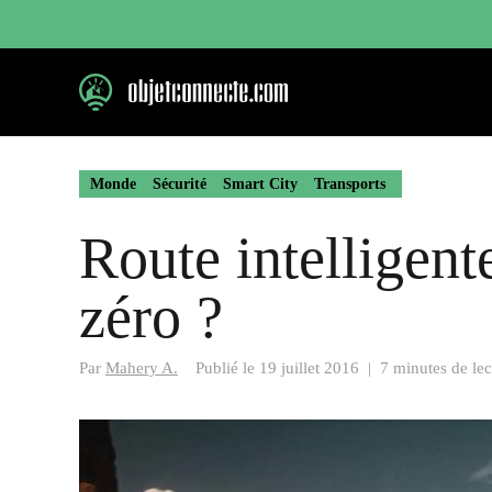
Aller
au
contenu
Monde
Sécurité
Smart City
Transports
Route intelligente
zéro ?
Par
Mahery A.
Publié le
19 juillet 2016
|
7 minutes de lec