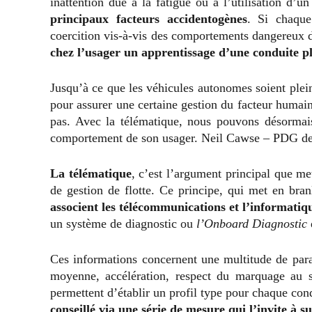
inattention due à la fatigue ou à l’utilisation d’
principaux facteurs accidentogènes
. Si chaque
coercition vis-à-vis des comportements dangereux d
chez l’usager un apprentissage d’une conduite p
Jusqu’à ce que les véhicules autonomes soient plei
pour assurer une certaine gestion du facteur humain
pas. Avec la télématique, nous pouvons désormais
comportement de son usager. Neil Cawse – PDG d
La télématique
, c’est l’argument principal que m
de gestion de flotte. Ce principe, qui met en bra
associent les télécommunications et l’informati
un système de diagnostic ou
l’Onboard Diagnostic
Ces informations concernent une multitude de param
moyenne, accélération, respect du marquage au so
permettent d’établir un profil type pour chaque co
conseillé via une série de mesure qui l’invite à s