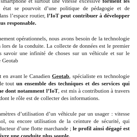
un smartphone et surtout une vitesse excessive
forment les
 état se pourvoit d’une politique de pédagogie et de
ans l’espace routier,
l’IoT peut contribuer à développer
lus responsable.
nement opérationnels, nous avons besoin de la technologie
 lors de la conduite. La collecte de données est le premier
 savoir une infinité de choses sur un véhicule et sur le
e Geotab
et en avant le Canadien
Geotab
, spécialiste en technologie
nle tout
un ensemble des techniques et des services qui
que dont notamment l’IoT
, est mis à contribution à travers
dont le rôle est de collecter des informations.
ètres d’utilisation d’un véhicule par un usager : vitesse
l, ou encore utilisation de la ceinture de sécurité, qui
nducteur d’une flotte marchande ;
le profil ainsi dégagé est
uivre une conduite plus souple.