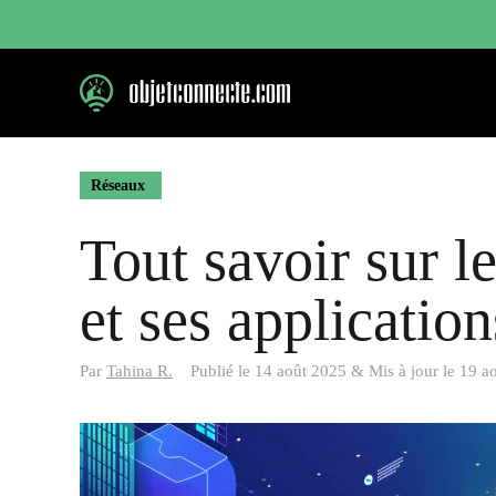
Aller
au
contenu
Réseaux
Tout savoir sur 
et ses application
Par
Tahina R.
Publié le
14 août 2025
&
Mis à jour le
19 a