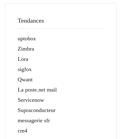
Tendances
uptobox
Zimbra
Lora
sigfox
Qwant
La poste.net mail
Servicenow
Supraconducteur
messagerie sfr
cm4