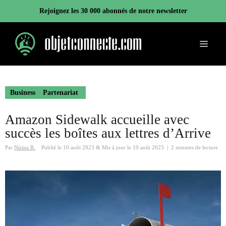
Aller
Rejoignez les 30 000 abonnés de notre newsletter
au
contenu
Menu
Business
Partenariat
Amazon Sidewalk accueille avec
succès les boîtes aux lettres d’Arrive
Par
Nirina R.
Publié le
10 août 2023
&
Mis à jour le
10 août 2023
|
2 minutes de lecture