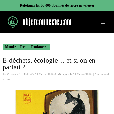
Aller
Rejoignez les 30 000 abonnés de notre newsletter
au
contenu
Menu
Monde
Tech
Tendances
E-déchets, écologie… et si on en
parlait ?
Par
Charlotte L.
Publié le
22 février 2016
&
Mis à jour le
22 février 2016
|
3 minutes de
lecture