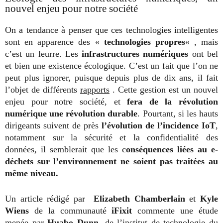
nouvel enjeu pour notre société
On a tendance à penser que ces technologies intelligentes
sont en apparence des «
technologies propres
« , mais
c’est un leurre. Les
infrastructures numériques
ont bel
et bien une existence écologique. C’est un fait que l’on ne
peut plus ignorer, puisque depuis plus de dix ans, il fait
l’objet de différents
rapports
. Cette gestion est un nouvel
enjeu pour notre société, et
fera de la révolution
numérique
une révolution durable
. Pourtant, si les hauts
dirigeants suivent de près
l’évolution de l’incidence IoT
,
notamment sur la sécurité et la confidentialité des
données, il semblerait que les c
onséquences liées au e-
déchets sur l’environnement ne soient pas traitées au
même niveau.
Un article rédigé par
Elizabeth Chamberlain
et
Kyle
Wiens
de la communauté
iFixit
commente une étude
menée par
Huabo Dunn,
de l’institut de technologie du