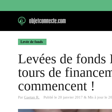
Aller
au
contenu
Levée de fonds
Levées de fonds I
tours de finance
commencent !
Par
Gaetan R.
Publié le
20 janvier 2017
&
Mis à jour le
20