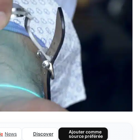
Ajouter comme
Discover
l
e
News
source préférée