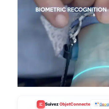
Suivez
ObjetConnecte
G
o
o
g