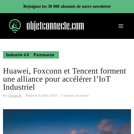
Aller
Rejoignez les 30 000 abonnés de notre newsletter
au
contenu
Menu
Industrie 4.0
Partenariat
Huawei, Foxconn et Tencent forment
une alliance pour accélérer l’IoT
Industriel
Par
Gaetan R.
Publié le
9 juillet 2019
|
2 minutes de lecture