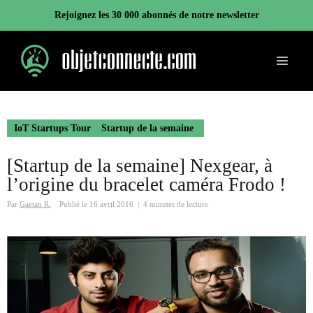
Aller
Rejoignez les 30 000 abonnés de notre newsletter
au
contenu
Menu
IoT Startups Tour
Startup de la semaine
[Startup de la semaine] Nexgear, à
l’origine du bracelet caméra Frodo !
Par
Gaetan R.
Publié le
16 avril 2016
|
4 minutes de lecture