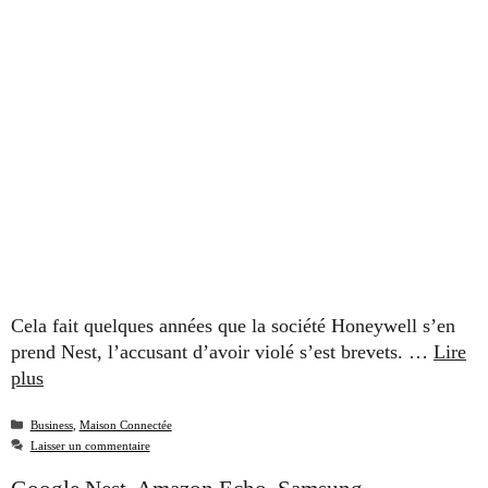
Cela fait quelques années que la société Honeywell s’en
prend Nest, l’accusant d’avoir violé s’est brevets. …
Lire
plus
Catégories
Business
,
Maison Connectée
Laisser un commentaire