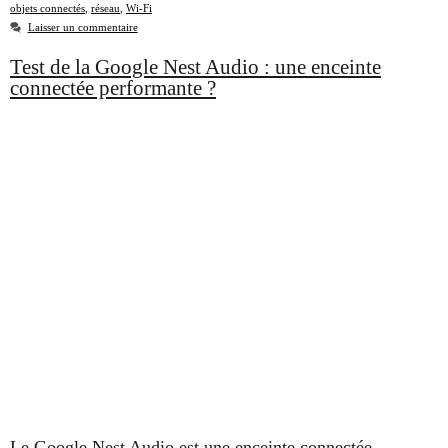
objets connectés
,
réseau
,
Wi-Fi
Laisser un commentaire
Test de la Google Nest Audio : une enceinte
connectée performante ?
Le Google Nest Audio est une enceinte connectée