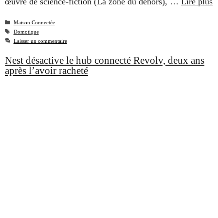
œuvre de science-fiction (La zone du dehors), …
Lire plus
Catégories
Maison Connectée
Étiquettes
Domotique
Laisser un commentaire
Nest désactive le hub connecté Revolv, deux ans
après l’avoir racheté