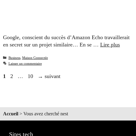
Google, conscient du succès d’Amazon Echo travaillerait
en secret sur un projet similaire… En se …
Lire plus
Catégories
Business
,
Maison Connectée
Laisser un commentaire
Page
Page
Page
1
2
…
10
→
suivant
Accueil
>
Vous avez cherché nest
Sites tech