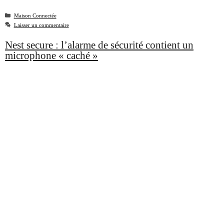
Catégories
Maison Connectée
Laisser un commentaire
Nest secure : l’alarme de sécurité contient un
microphone « caché »