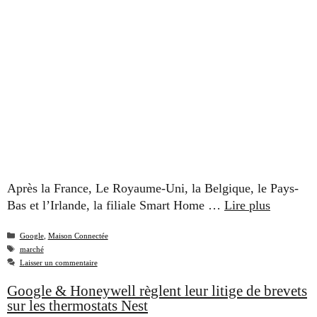
Après la France, Le Royaume-Uni, la Belgique, le Pays-
Bas et l’Irlande, la filiale Smart Home …
Lire plus
Catégories
Google
,
Maison Connectée
Étiquettes
marché
Laisser un commentaire
Google & Honeywell règlent leur litige de brevets
sur les thermostats Nest