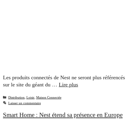
Les produits connectés de Nest ne seront plus référencés
sur le site du géant du …
Lire plus
Catégories
Distribution
,
Loisir
,
Maison Connectée
Laisser un commentaire
Smart Home : Nest étend sa présence en Europe