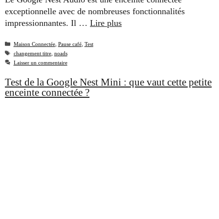
exceptionnelle avec de nombreuses fonctionnalités
impressionnantes. Il …
Lire plus
Catégories
Maison Connectée
,
Pause café
,
Test
Étiquettes
changement titre
,
noads
Laisser un commentaire
Test de la Google Nest Mini : que vaut cette petite
enceinte connectée ?