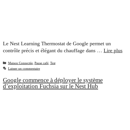
Le Nest Learning Thermostat de Google permet un
contrôle précis et élégant du chauffage dans …
Lire plus
Catégories
Maison Connectée
,
Pause café
,
Test
Laisser un commentaire
Google commence à déployer le système
d’exploitation Fuchsia sur le Nest Hub