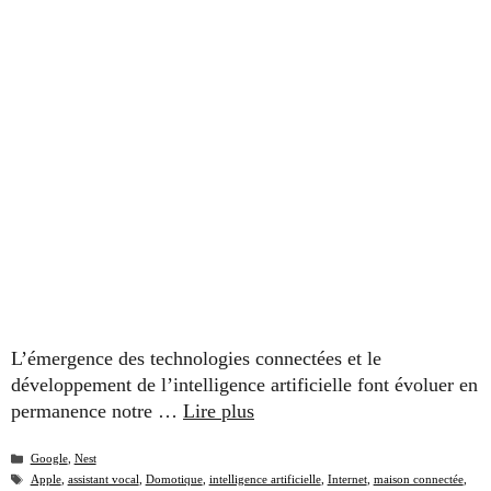
L’émergence des technologies connectées et le
développement de l’intelligence artificielle font évoluer en
permanence notre …
Lire plus
Catégories
Google
,
Nest
Étiquettes
Apple
,
assistant vocal
,
Domotique
,
intelligence artificielle
,
Internet
,
maison connectée
,