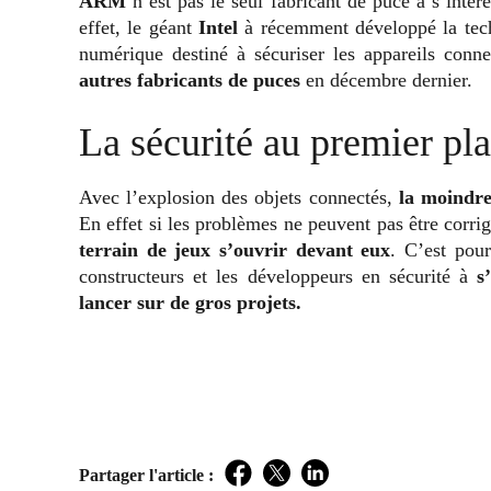
ARM
n’est pas le seul fabricant de puce à s’intére
effet, le géant
Intel
à récemment développé la tec
numérique destiné à sécuriser les appareils conn
autres fabricants de puces
en décembre dernier.
La sécurité au premier pl
Avec l’explosion des objets connectés,
la moindre 
En effet si les problèmes ne peuvent pas être corrig
terrain de jeux s’ouvrir devant eux
. C’est pour
constructeurs et les développeurs en sécurité à
s
lancer sur de gros projets.
Partager l'article :
Facebook
Twitter
LinkedIn