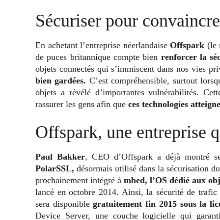
Sécuriser pour convaincre
En achetant l’entreprise néerlandaise
Offspark
(le 
de puces britannique compte bien
renforcer la sé
objets connectés qui s’immiscent dans nos vies pr
bien gardées.
C’est compréhensible, surtout lorsq
objets a révélé d’importantes vulnérabilités
. Cet
rassurer les gens afin que
ces technologies atteign
Offspark, une entreprise q
Paul Bakker
, CEO d’Offspark a déjà montré se
PolarSSL,
désormais utilisé dans la sécurisation d
prochainement intégré à
mbed, l’OS dédié aux ob
lancé en octobre 2014. Ainsi, la sécurité de trafi
sera disponible
gratuitement fin 2015 sous la li
Device Server, une couche logicielle qui garant