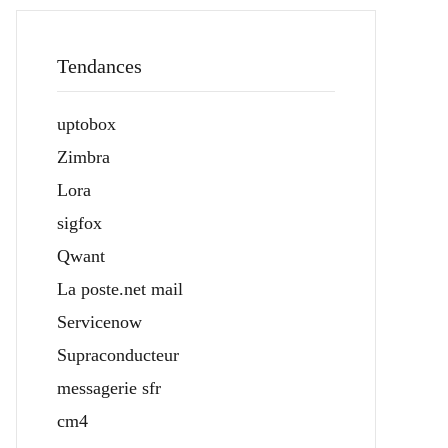
Tendances
uptobox
Zimbra
Lora
sigfox
Qwant
La poste.net mail
Servicenow
Supraconducteur
messagerie sfr
cm4