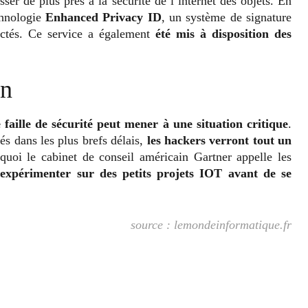
sser de plus près à la sécurité de l’internet des objets. En
hnologie
Enhanced Privacy ID
, un système de signature
ectés. Ce service a également
été mis à disposition des
an
faille de sécurité peut mener à une situation critique
.
és dans les plus brefs délais,
les hackers verront tout un
quoi le cabinet de conseil américain Gartner appelle les
’expérimenter sur des petits projets IOT avant de se
source : lemondeinformatique.fr