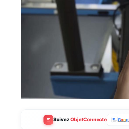
Suivez
ObjetConnecte
G
o
o
g