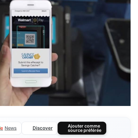
Ajouter comme
Discover
l
e
News
source préférée