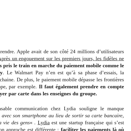
 prendre. Apple avait de son côté 24 millions d’utilisateurs
près un engouement sur les premiers jours, les fidèles ne
s pris le train en marche du paiement mobile comme le
y
. Le Walmart Pay n’en est qu’à sa phase d’essais, la
chaine. De plus, le paiement mobile dépasse les frontières
ope, par exemple.
Il faut également prendre en compte
payer par carte dans les enseignes du groupe.
onsable communication chez Lydia souligne le manque
 avec son smartphone au lieu de sortir sa carte bancaire,
a vie des gens
« .
Lydia
est une startup française qui s’est
n approche est différente :
faciliter les paiements là où