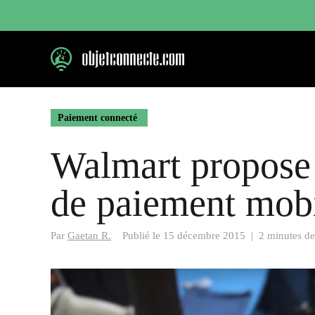
Aller
au
contenu
Paiement connecté
Walmart propose 
de paiement mob
Par
Gaetan R.
Publié le
15 décembre 2015
|
2 minutes de