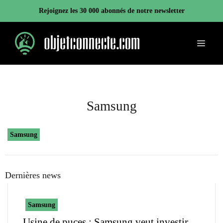
Aller
Rejoignez les 30 000 abonnés de notre newsletter
au
contenu
Menu
Samsung
Samsung
Dernières news
Samsung
Usine de puces : Samsung veut investir