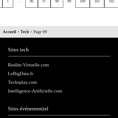
1
…
96
97
98
99
100
101
102
Accueil
>
Tech
>
Page 99
Sites tech
Realite-Virtuelle.com
LeBigData.fr
Technplay.com
Intelligence-Artificielle.com
Sites événementiel