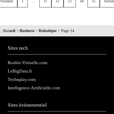
Précédent
1
…
11
12
13
14
15
Suivan
Accueil
>
Business
>
Robotique
>
Page 14
Sites tech
Realite-Virtuelle.com
LeBigData.fr
Technplay.com
Intelligence-Artificielle.com
Sites événementiel