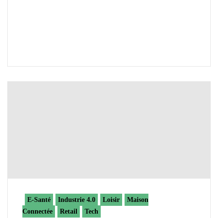
E-Santé
Industrie 4.0
Loisir
Maison
Connectée
Retail
Tech