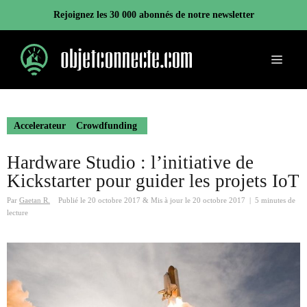
Aller
Rejoignez les 30 000 abonnés de notre newsletter
au
contenu
Menu
Accelerateur
Crowdfunding
Hardware Studio : l’initiative de
Kickstarter pour guider les projets IoT
Par
Gaetan R.
Publié le
20 octobre 2017
&
Mis à jour le
20 octobre 2017
|
5 minutes de
lecture