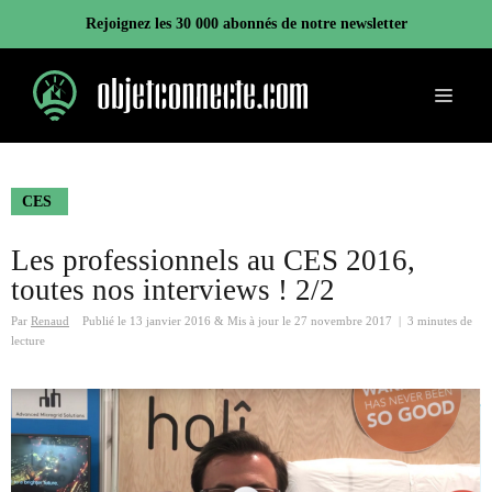
Aller
Rejoignez les 30 000 abonnés de notre newsletter
au
contenu
Menu
CES
Les professionnels au CES 2016,
toutes nos interviews ! 2/2
Par
Renaud
Publié le
13 janvier 2016
&
Mis à jour le
27 novembre 2017
|
3 minutes de
lecture