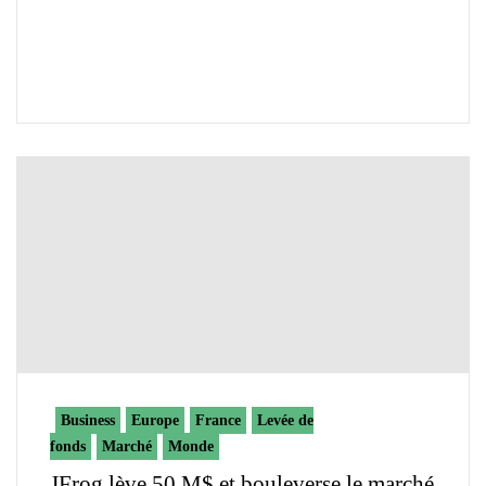
Business
Europe
France
Levée de
fonds
Marché
Monde
JFrog lève 50 M$ et bouleverse le marché